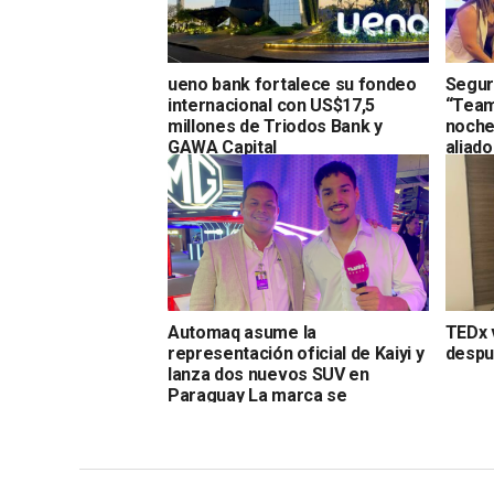
ueno bank fortalece su fondeo
Segur
internacional con US$17,5
“Team
millones de Triodos Bank y
noche
GAWA Capital
aliado
Automaq asume la
TEDx 
representación oficial de Kaiyi y
despu
lanza dos nuevos SUV en
Paraguay La marca se
incorpora al portafolio de
Automaq con el concepto
Cuando es, lo sabés”.