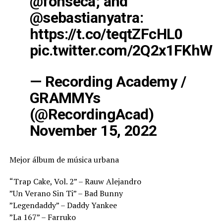
@fonseca
; and
@sebastianyatra
:
https://t.co/teqtZFcHL0
pic.twitter.com/2Q2x1FKhW4
— Recording Academy /
GRAMMYs
(@RecordingAcad)
November 15, 2022
Mejor álbum de música urbana
“Trap Cake, Vol. 2” – Rauw Alejandro
”Un Verano Sin Ti” – Bad Bunny
”Legendaddy” – Daddy Yankee
”La 167” – Farruko