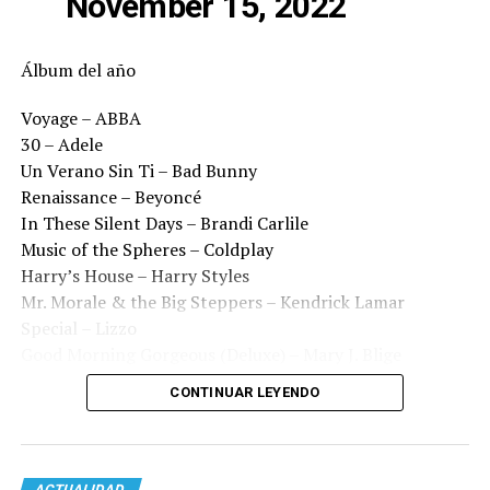
November 15, 2022
Álbum del año
Voyage – ABBA
30 – Adele
Un Verano Sin Ti – Bad Bunny
Renaissance – Beyoncé
In These Silent Days – Brandi Carlile
Music of the Spheres – Coldplay
Harry’s House – Harry Styles
Mr. Morale & the Big Steppers – Kendrick Lamar
Special – Lizzo
Good Morning Gorgeous (Deluxe) – Mary J. Blige
CONTINUAR LEYENDO
ACTUALIDAD