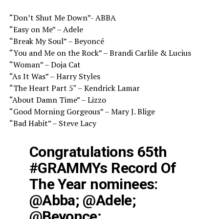
“Don’t Shut Me Down”- ABBA
“Easy on Me” – Adele
“Break My Soul” – Beyoncé
“You and Me on the Rock” – Brandi Carlile & Lucius
“Woman” – Doja Cat
“As It Was” – Harry Styles
“The Heart Part 5″ – Kendrick Lamar
“About Damn Time” – Lizzo
“Good Morning Gorgeous” – Mary J. Blige
“Bad Habit” – Steve Lacy
Congratulations 65th
#GRAMMYs
Record Of
The Year nominees:
@Abba
;
@Adele
;
@Beyonce
;