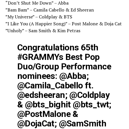
“Don’t Shut Me Down” – Abba
”Bam Bam” – Camila Cabello & Ed Sheeran
”My Universe” – Coldplay & BTS
”I Like You (A Happier Song)” – Post Malone & Doja Cat
”Unholy” – Sam Smith & Kim Petras
Congratulations 65th
#GRAMMYs
Best Pop
Duo/Group Performance
nominees:
@Abba
;
@Camila_Cabello
ft.
@edsheeran
;
@Coldplay
&
@bts_bighit
@bts_twt
;
@PostMalone
&
@DojaCat
;
@SamSmith