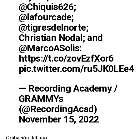
@Chiquis626
;
@lafourcade
;
@tigresdelnorte
;
Christian Nodal; and
@MarcoASolis
:
https://t.co/zovEzfXor6
pic.twitter.com/ru5JK0LEe4
— Recording Academy /
GRAMMYs
(@RecordingAcad)
November 15, 2022
Grabación del año