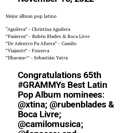
Mejor álbum pop latino
“Aguilera” – Christina Aguilera
”Pasieros” – Rubén Blades & Boca Livre
”De Adentro Pa Afuera” – Camilo
”Viajante” – Fonseca
”Dharma+” – Sebastián Yatra
Congratulations 65th
#GRAMMYs
Best Latin
Pop Album nominees:
@xtina
;
@rubenblades
&
Boca Livre;
@camilomusica
;