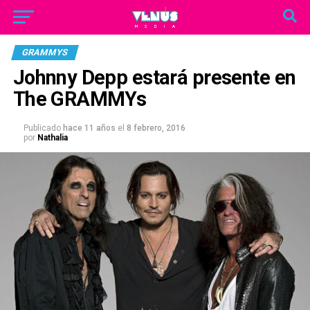
GRAMMYS
Johnny Depp estará presente en
The GRAMMYs
Publicado
hace 11 años
el
8 febrero, 2016
por
Nathalia