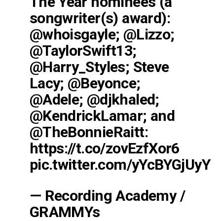
The Year nominees (a
songwriter(s) award):
@whoisgayle
;
@Lizzo
;
@TaylorSwift13
;
@Harry_Styles
; Steve
Lacy;
@Beyonce
;
@Adele
;
@djkhaled
;
@KendrickLamar
; and
@TheBonnieRaitt
:
https://t.co/zovEzfXor6
pic.twitter.com/yYcBYGjUyY
— Recording Academy /
GRAMMYs