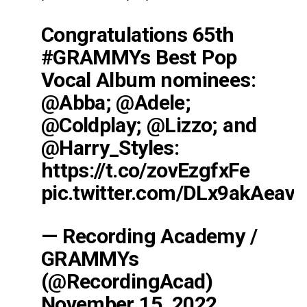
Congratulations 65th
#GRAMMYs
Best Pop
Vocal Album nominees:
@Abba
;
@Adele
;
@Coldplay
;
@Lizzo
; and
@Harry_Styles
:
https://t.co/zovEzgfxFe
pic.twitter.com/DLx9akAeav
— Recording Academy /
GRAMMYs
(@RecordingAcad)
November 15, 2022