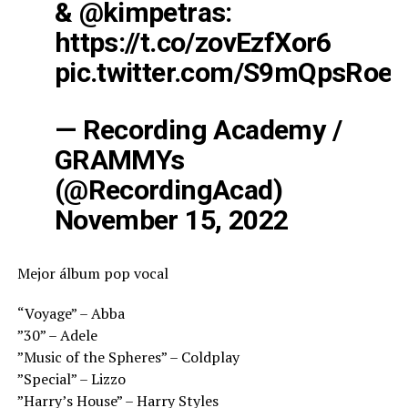
&
@kimpetras
:
https://t.co/zovEzfXor6
pic.twitter.com/S9mQpsRoef
— Recording Academy /
GRAMMYs
(@RecordingAcad)
November 15, 2022
Mejor álbum pop vocal
“Voyage” – Abba
”30” – Adele
”Music of the Spheres” – Coldplay
”Special” – Lizzo
”Harry’s House” – Harry Styles