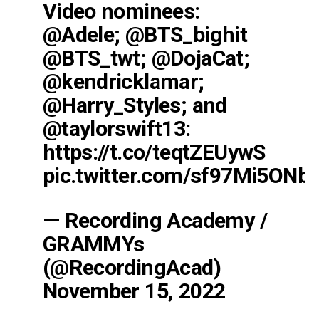
Video nominees:
@Adele
;
@BTS_bighit
@BTS_twt
;
@DojaCat
;
@kendricklamar
;
@Harry_Styles
; and
@taylorswift13
:
https://t.co/teqtZEUywS
pic.twitter.com/sf97Mi5ONb
— Recording Academy /
GRAMMYs
(@RecordingAcad)
November 15, 2022