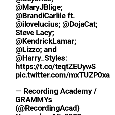
@MaryJBlige
;
@BrandiCarlile
ft.
@ilovelucius
;
@DojaCat
;
Steve Lacy;
@KendrickLamar
;
@Lizzo
; and
@Harry_Styles
:
https://t.co/teqtZEUywS
pic.twitter.com/mxTUZP0xaC
— Recording Academy /
GRAMMYs
(@RecordingAcad)