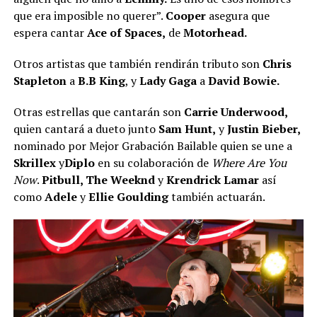
que era imposible no querer”.
Cooper
asegura que
espera cantar
Ace of Spaces,
de
Motorhead.
Otros artistas que también rendirán tributo son
Chris
Stapleton
a
B.B King
, y
Lady Gaga
a
David Bowie.
Otras estrellas que cantarán son
Carrie Underwood,
quien cantará a dueto junto
Sam Hunt,
y
Justin Bieber,
nominado por Mejor Grabación Bailable quien se une a
Skrillex
y
Diplo
en su colaboración de
Where Are You
Now
.
Pitbull, The Weeknd
y
Krendrick Lamar
así
como
Adele
y
Ellie Goulding
también actuarán.