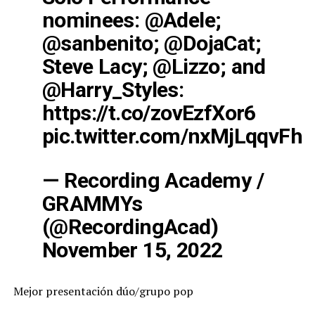
nominees:
@Adele
;
@sanbenito
;
@DojaCat
;
Steve Lacy;
@Lizzo
; and
@Harry_Styles
:
https://t.co/zovEzfXor6
pic.twitter.com/nxMjLqqvFh
— Recording Academy /
GRAMMYs
(@RecordingAcad)
November 15, 2022
Mejor presentación dúo/grupo pop