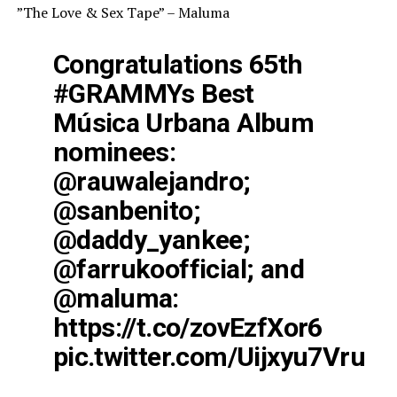
”The Love & Sex Tape” – Maluma
Congratulations 65th
#GRAMMYs
Best
Música Urbana Album
nominees:
@rauwalejandro
;
@sanbenito
;
@daddy_yankee
;
@farrukoofficial
; and
@maluma
:
https://t.co/zovEzfXor6
pic.twitter.com/Uijxyu7Vru