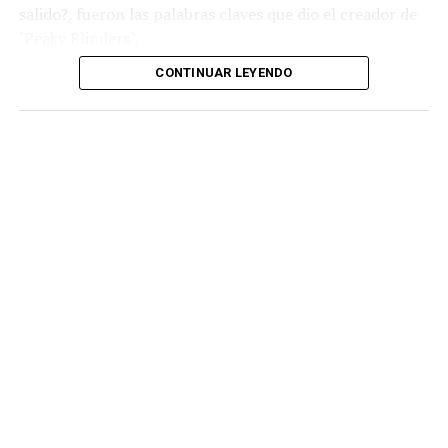
salido?, fueron las palabras claves que dio el creador de
´Peaky Blinders`.
CONTINUAR LEYENDO