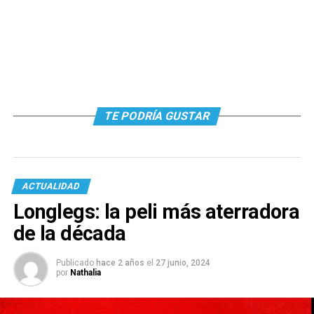
TE PODRÍA GUSTAR
ACTUALIDAD
Longlegs: la peli más aterradora
de la década
Publicado
hace 2 años
el
27 junio, 2024
por
Nathalia