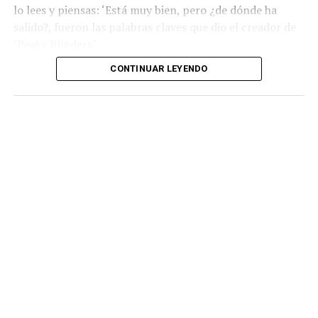
lo lees y piensas: ‘Está muy bien, pero ¿de dónde ha
salido?, fueron las palabras claves que dio el creador de
´Peaky Blinders`.
CONTINUAR LEYENDO