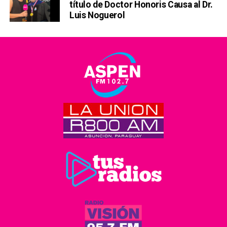
título de Doctor Honoris Causa al Dr.
Luis Noguerol