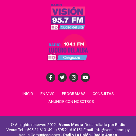
INICIO
EN VIVO
PROGRAMAS
CONSULTAS
ANUNCIE CON NOSOTROS
© All rights reserved 2022 -
Venus Media
. Desarrollado por Radio
Venus Tel: +595 21 610149 - +595 21 610151 Email: info@venus.com.py
Venus Comunicaciones -
Radio La Unión
-
Radio Aspen