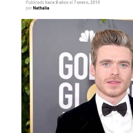
Publicado
hace 8 años
el
7 enero, 2019
por
Nathalia