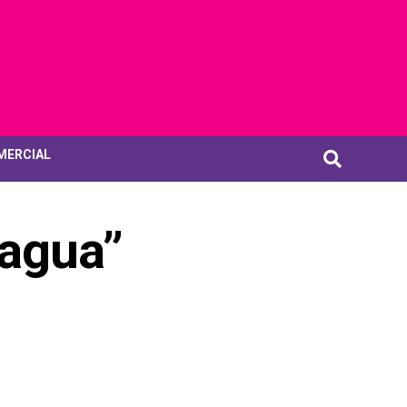
MERCIAL
 agua”
s