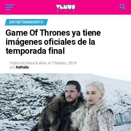
ENTRETENIMIENTO
Game Of Thrones ya tiene
imágenes oficiales de la
temporada final
Publicado
hace 8 años
el
7 febrero, 2019
por
Nathalia