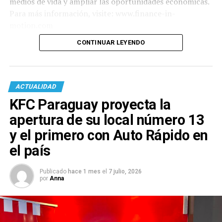
medios de vida y ampliar las oportunidades económicas.
Para más información, visite: www.finance-in-
motion.com
CONTINUAR LEYENDO
ACTUALIDAD
KFC Paraguay proyecta la
apertura de su local número 13
y el primero con Auto Rápido en
el país
Publicado
hace 1 mes
el
7 julio, 2026
por
Anna