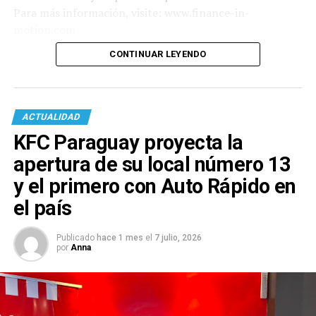
Para más información, visite: www.finance-in-
motion.com
CONTINUAR LEYENDO
ACTUALIDAD
KFC Paraguay proyecta la
apertura de su local número 13
y el primero con Auto Rápido en
el país
Publicado
hace 1 mes
el
7 julio, 2026
por
Anna