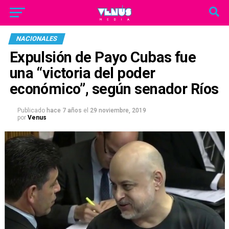
NACIONALES
Expulsión de Payo Cubas fue
una “victoria del poder
económico”, según senador Ríos
Publicado
hace 7 años
el
29 noviembre, 2019
por
Venus