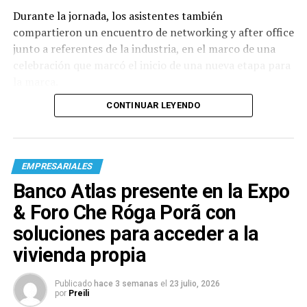
Durante la jornada, los asistentes también
compartieron un encuentro de networking y after office
junto a referentes de la industria, en el marco de una
celebración que marcó el inicio de una nueva etapa para
la marca.
CONTINUAR LEYENDO
EMPRESARIALES
Banco Atlas presente en la Expo
& Foro Che Róga Porã con
soluciones para acceder a la
vivienda propia
Publicado
hace 3 semanas
el
23 julio, 2026
por
Preili