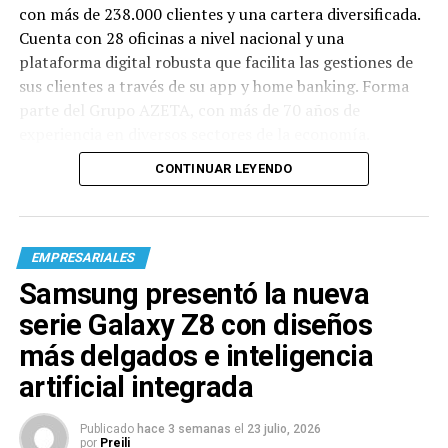
con más de 238.000 clientes y una cartera diversificada.
Cuenta con 28 oficinas a nivel nacional y una
plataforma digital robusta que facilita las gestiones de
sus clientes a través de su app y home banking. Forma
parte del Grupo AZETA, con más de 70 años de
experiencia en diversos sectores de la economía.
CONTINUAR LEYENDO
EMPRESARIALES
Samsung presentó la nueva
serie Galaxy Z8 con diseños
más delgados e inteligencia
artificial integrada
Publicado
hace 3 semanas
el
23 julio, 2026
por
Preili