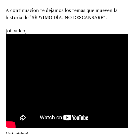
A continuación te dejamos los temas que mueven la
historia de “SÈP7IMO DÍA: NO DESCANSARÉ”:
[ot-video]
[/ot-video]