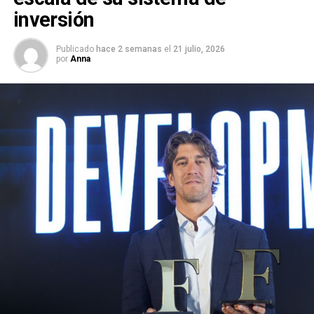
inversión
Publicado
hace 2 semanas
el
21 julio, 2026
por
Anna