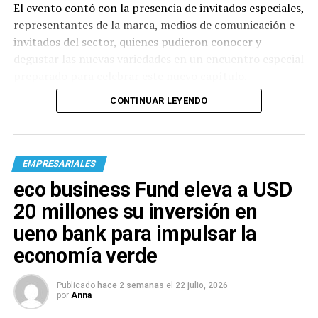
El evento contó con la presencia de invitados especiales,
representantes de la marca, medios de comunicación e
invitados del sector, quienes pudieron conocer y
degustar las nuevas variedades en un encuentro especial
preparado para celebrar este nuevo capítulo.
CONTINUAR LEYENDO
EMPRESARIALES
eco business Fund eleva a USD
20 millones su inversión en
ueno bank para impulsar la
economía verde
Publicado
hace 2 semanas
el
22 julio, 2026
por
Anna