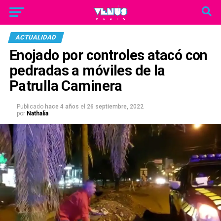
ACTUALIDAD
Enojado por controles atacó con
pedradas a móviles de la
Patrulla Caminera
Publicado
hace 4 años
el
26 septiembre, 2022
por
Nathalia