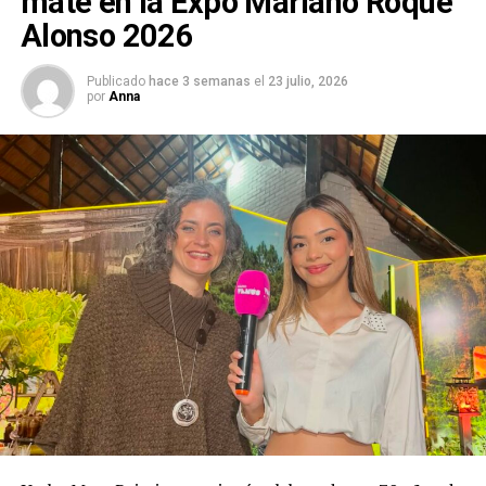
mate en la Expo Mariano Roque
Alonso 2026
Publicado
hace 3 semanas
el
23 julio, 2026
por
Anna