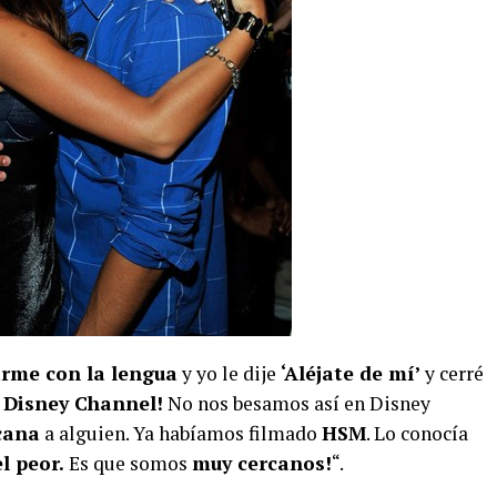
rme con la lengua
y yo le dije
‘Aléjate de mí’
y cerré
s Disney Channel!
No nos besamos así en Disney
cana
a alguien. Ya habíamos filmado
HSM
. Lo conocía
l peor.
Es que somos
muy cercanos!
“.