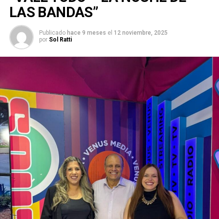
LAS BANDAS”
Publicado
hace 9 meses
el
12 noviembre, 2025
por
Sol Ratti