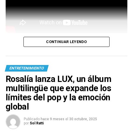
CONTINUAR LEYENDO
ENTRETENIMIENTO
Rosalía lanza LUX, un álbum
multilingüe que expande los
límites del pop y la emoción
global
Publicado
hace 9 meses
el
30 octubre, 2025
por
Sol Ratti