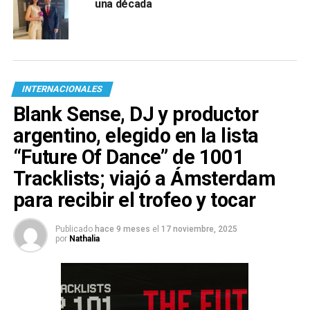
una década
INTERNACIONALES
Blank Sense, DJ y productor
argentino, elegido en la lista
“Future Of Dance” de 1001
Tracklists; viajó a Ámsterdam
para recibir el trofeo y tocar
Publicado
hace 9 meses
el
17 noviembre, 2025
por
Nathalia