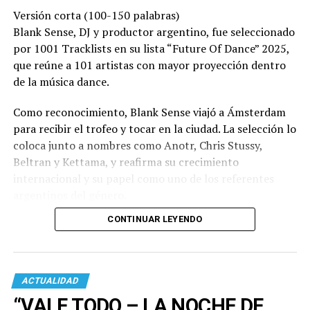
Versión corta (100-150 palabras)
Blank Sense, DJ y productor argentino, fue seleccionado
por 1001 Tracklists en su lista “Future Of Dance” 2025,
que reúne a 101 artistas con mayor proyección dentro
de la música dance.
Como reconocimiento, Blank Sense viajó a Ámsterdam
para recibir el trofeo y tocar en la ciudad. La selección lo
coloca junto a nombres como Anotr, Chris Stussy,
Beltran y Kettama, y reafirma su crecimiento
internacional y su papel como uno de los referentes
argentinos del género.
CONTINUAR LEYENDO
ACTUALIDAD
“VALE TODO – LA NOCHE DE