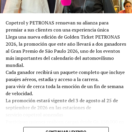
La segunda cita será el 26 de noviembre, a las 20:00
horas, en el Salón de Convenciones del Banco Central
del Paraguay, con la presencia de Borja Vilaseca,
Copetrol y PETRONAS renuevan su alianza para
escritor, conferencista y referente internacional en
premiar a sus clientes con una experiencia única
autoconocimiento, liderazgo consciente y
Llega una nueva edición de Golden Ticket PETRONAS
transformación personal. Vilaseca es fundador de una
2026, la promoción que este año llevará a dos ganadores
de las principales escuelas de desarrollo personal de
al Gran Premio de São Paulo 2026, uno de los eventos
habla hispana y autor de reconocidos libros como
más importantes del calendario del automovilismo
Encantado de conocerme y Qué harías si no tuvieras
mundial.
miedo. A través de su trabajo ha inspirado a miles de
Cada ganador recibirá un paquete completo que incluye
personas y organizaciones a cuestionar creencias
pasajes aéreos, estadia y acceso a la carrera.
limitantes, fortalecer la inteligencia emocional y liderar
para vivir de cerca toda la emoción de un fin de semana
procesos de cambio desde una mirada más auténtica,
de velocidad.
consciente y alineada con los desafíos del mundo actual.
La promoción estará vigente del 3 de agosto al 25 de
02 Con el regreso de Mentes Expertas, Paraguay vuelve
septiembre de 2026 en las estaciones de
a posicionarse como escenario de encuentros
servicio copetrol aonendas
internacionales de alto nivel, acercando al público
Participan quienes realicen cargas desde Gs. 150.000 en
nacional experiencias de aprendizaje transformadoras
Suprema o Diésel Elite y adquieran lubricantes
de la mano de dos de las voces más influyentes del
CONTINUAR LEYENDO