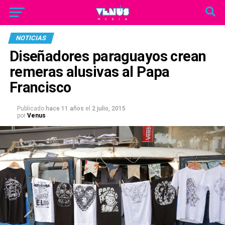
NOTICIAS
Diseñadores paraguayos crean
remeras alusivas al Papa
Francisco
Publicado
hace 11 años
el
2 julio, 2015
por
Venus