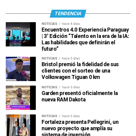
TENDENCIA
NOTICIAS
hace 4 días
Encuentros 4.0 Experiencia Paraguay
| 3° Edición “Talento en la era de la IA:
Las habilidades que definirán el
futuro”
Ver esta publicación en Instagram
Una publicación compartida por Venus Media (@venusmediaoficial)
NOTICIAS
hace 5 días
Bristol premió la fidelidad de sus
clientes con el sorteo de una
Volkswagen Tiguan 0 km
NOTICIAS
hace 5 días
Garden presentó oficialmente la
nueva RAM Dakota
NOTICIAS
hace 5 días
Una publicación compartida por Venus Media (@venusmediaoficial)
Fortaleza presenta Pellegrini, un
nuevo proyecto que amplía su
sistema de inversión