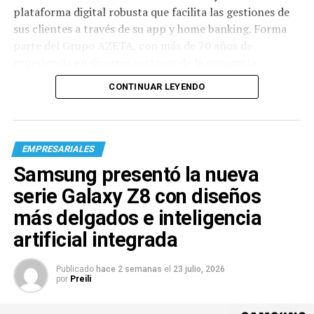
plataforma digital robusta que facilita las gestiones de
sus clientes a través de su app y home banking. Forma
parte del Grupo AZETA, con más de 70 años de
experiencia en diversos sectores de la economía.
CONTINUAR LEYENDO
EMPRESARIALES
Samsung presentó la nueva
serie Galaxy Z8 con diseños
más delgados e inteligencia
artificial integrada
Publicado
hace 2 semanas
el
23 julio, 2026
por
Preili