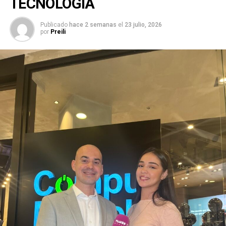
TECNOLOGÍA
Publicado
hace 2 semanas
el
23 julio, 2026
por
Preili