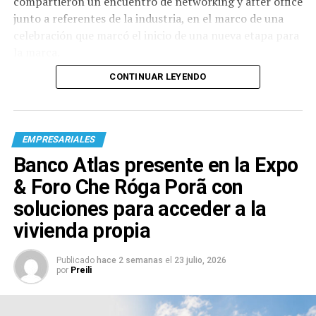
compartieron un encuentro de networking y after office
junto a referentes de la industria, en el marco de una
celebración que marcó el inicio de una nueva etapa para
la marca.
CONTINUAR LEYENDO
EMPRESARIALES
Banco Atlas presente en la Expo
& Foro Che Róga Porã con
soluciones para acceder a la
vivienda propia
Publicado
hace 2 semanas
el
23 julio, 2026
por
Preili