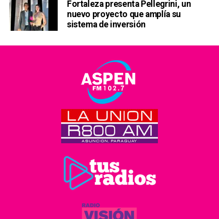
Fortaleza presenta Pellegrini, un
nuevo proyecto que amplía su
sistema de inversión