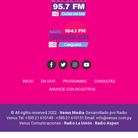
INICIO
EN VIVO
PROGRAMAS
CONSULTAS
ANUNCIE CON NOSOTROS
© All rights reserved 2022 -
Venus Media
. Desarrollado por Radio
Venus Tel: +595 21 610149 - +595 21 610151 Email: info@venus.com.py
Venus Comunicaciones -
Radio La Unión
-
Radio Aspen