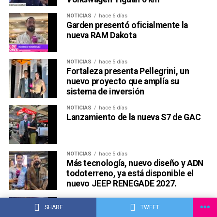
NOTICIAS
hace 6 días
Garden presentó oficialmente la
nueva RAM Dakota
NOTICIAS
hace 5 días
Fortaleza presenta Pellegrini, un
nuevo proyecto que amplía su
sistema de inversión
NOTICIAS
hace 6 días
Lanzamiento de la nueva S7 de GAC
NOTICIAS
hace 5 días
Más tecnología, nuevo diseño y ADN
todoterreno, ya está disponible el
nuevo JEEP RENEGADE 2027.
NOTICIAS
hace 4 días
SHARE
TWEET
LA MOVILIDAD ELÉCTRICA AHORA