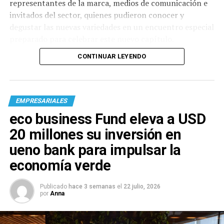
representantes de la marca, medios de comunicación e
invitados del sector, quienes pudieron conocer y
degustar las nuevas variedades en un encuentro especial
preparado para celebrar este nuevo capítulo.
CONTINUAR LEYENDO
EMPRESARIALES
eco business Fund eleva a USD
20 millones su inversión en
ueno bank para impulsar la
economía verde
Publicado
hace 3 semanas
el
22 julio, 2026
por
Anna