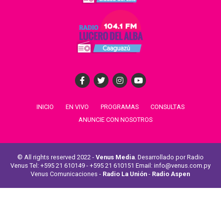
INICIO
EN VIVO
PROGRAMAS
CONSULTAS
ANUNCIE CON NOSOTROS
© All rights reserved 2022 -
Venus Media
. Desarrollado por Radio
Venus Tel: +595 21 610149 - +595 21 610151 Email: info@venus.com.py
Venus Comunicaciones -
Radio La Unión
-
Radio Aspen