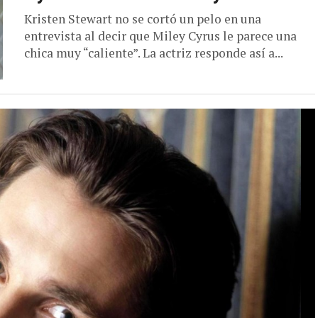
Kristen Stewart no se cortó un pelo en una
entrevista al decir que Miley Cyrus le parece una
chica muy “caliente”. La actriz responde así a...