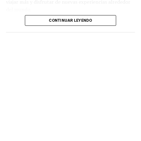
viajar más y disfrutar de nuevas experiencias alrededor
del mundo.
CONTINUAR LEYENDO