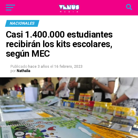
NACIONALES
Casi 1.400.000 estudiantes
recibirán los kits escolares,
según MEC
Publicado
hace 3 años
el
16 febrero, 2023
por
Nathalia