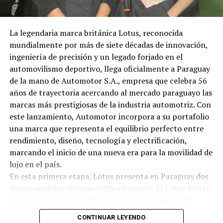
La legendaria marca británica Lotus, reconocida
mundialmente por más de siete décadas de innovación,
ingeniería de precisión y un legado forjado en el
automovilismo deportivo, llega oficialmente a Paraguay
de la mano de Automotor S.A., empresa que celebra 56
años de trayectoria acercando al mercado paraguayo las
marcas más prestigiosas de la industria automotriz. Con
este lanzamiento, Automotor incorpora a su portafolio
una marca que representa el equilibrio perfecto entre
rendimiento, diseño, tecnología y electrificación,
marcando el inicio de una nueva era para la movilidad de
lujo en el país.
En esta primera etapa, Lotus presenta en Paraguay dos
de sus modelos insignia 100% eléctricos. El Lotus Eletre,
el primer Hyper-SUV de la marca, combina el ADN
deportivo de Lotus con tecnología de vanguardia,
CONTINUAR LEYENDO