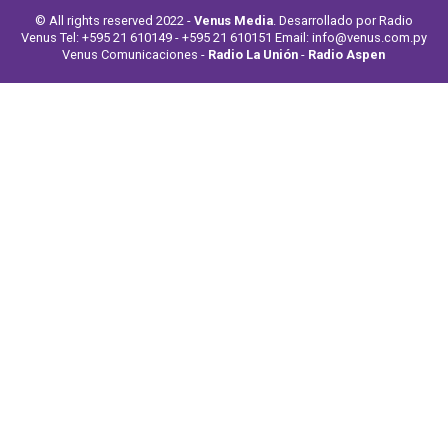
© All rights reserved 2022 -
Venus Media
. Desarrollado por Radio
Venus Tel: +595 21 610149 - +595 21 610151 Email: info@venus.com.py
Venus Comunicaciones -
Radio La Unión
-
Radio Aspen