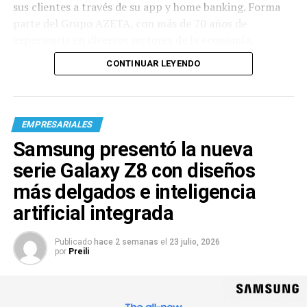
sus clientes a través de su app y home banking. Forma
parte del Grupo AZETA, con más de 70 años de
experiencia en diversos sectores de la economía.
CONTINUAR LEYENDO
EMPRESARIALES
Samsung presentó la nueva
serie Galaxy Z8 con diseños
más delgados e inteligencia
artificial integrada
Publicado
hace 2 semanas
el
23 julio, 2026
por
Preili