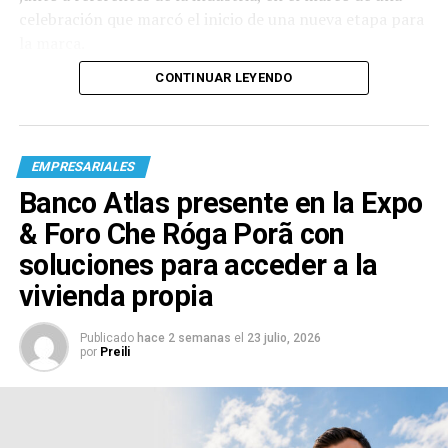
celebración que marcó el inicio de una nueva etapa para
la marca.
CONTINUAR LEYENDO
EMPRESARIALES
Banco Atlas presente en la Expo
& Foro Che Róga Porã con
soluciones para acceder a la
vivienda propia
Publicado
hace 2 semanas
el
23 julio, 2026
por
Preili