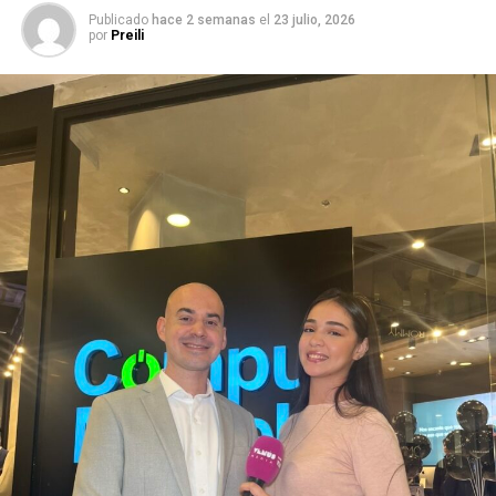
Publicado
hace 2 semanas
el
23 julio, 2026
por
Preili