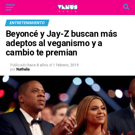
ENTRETENIMIENTO
Beyoncé y Jay-Z buscan más
adeptos al veganismo y a
cambio te premian
Publicado
hace 8 años
el
1 febrero, 2019
por
Nathalia