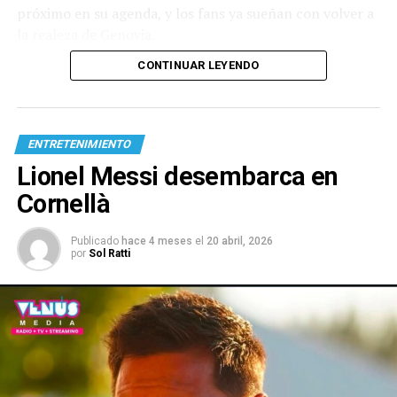
próximo en su agenda, y los fans ya sueñan con volver a
la realeza de Genovia.
CONTINUAR LEYENDO
ENTRETENIMIENTO
Lionel Messi desembarca en
Cornellà
Publicado
hace 4 meses
el
20 abril, 2026
por
Sol Ratti