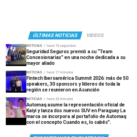
productos competitivos y potencial de crecimiento, que
pudiéramos acompañar con la infraestructura comercial
y de posventa que caracteriza a nuestra empresa.
Estamos convencidos de que Kaiyi reúne esas
ÚLTIMAS NOTICIAS
VIDEOS
condiciones y tiene una gran oportunidad para
desarrollarse en el mercado paraguayo.” afirmó Fiorella
NOTICIAS
hace 10 segundos
Ferrari, Gerente de Marketing de Automaq.
Seguridad Seguros premió a su “Team
Concesionarias” en una noche dedicada a su
mayor aliado
NOTICIAS
hace 17 minutos
Fintech Iberoamérica Summit 2026: más de 50
speakers, 30 sponsors y líderes de toda la
región se reunieron en Asunción
NOTICIAS
hace 23 minutos
Automaq asume la representación oficial de
Kaiyi y lanza dos nuevos SUV en Paraguay La
marca se incorpora al portafolio de Automaq
con el concepto Cuando es, lo sabés”.