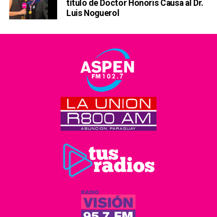
título de Doctor Honoris Causa al Dr.
Luis Noguerol