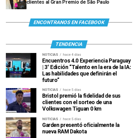
clientes al Gran Premio de São Paulo
Ver esta publicación en Instagram
ENCONTRANOS EN FACEBOOK
TENDENCIA
NOTICIAS
hace 4 días
Encuentros 4.0 Experiencia Paraguay
| 3° Edición “Talento en la era de la IA:
Las habilidades que definirán el
futuro”
Ver esta publicación en Instagram
Una publicación compartida por Venus Media (@venusmediaoficial)
NOTICIAS
hace 5 días
Bristol premió la fidelidad de sus
clientes con el sorteo de una
Volkswagen Tiguan 0 km
NOTICIAS
hace 5 días
Garden presentó oficialmente la
nueva RAM Dakota