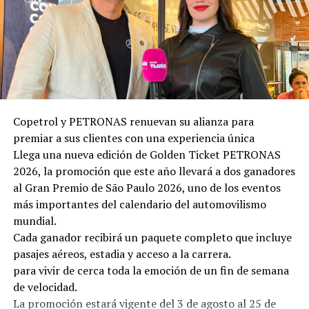
respaldadas por la ciencia, para fortalecer el bienestar,
mejorar el desempeño profesional, desarrollar
resiliencia y ejercer un liderazgo más humano y
sostenible en un mundo en constante transformación.
La segunda cita será el 26 de noviembre, a las 20:00
horas, en el Salón de Convenciones del Banco Central
del Paraguay, con la presencia de Borja Vilaseca,
Copetrol y PETRONAS renuevan su alianza para
escritor, conferencista y referente internacional en
premiar a sus clientes con una experiencia única
autoconocimiento, liderazgo consciente y
Llega una nueva edición de Golden Ticket PETRONAS
transformación personal. Vilaseca es fundador de una
2026, la promoción que este año llevará a dos ganadores
de las principales escuelas de desarrollo personal de
al Gran Premio de São Paulo 2026, uno de los eventos
habla hispana y autor de reconocidos libros como
más importantes del calendario del automovilismo
Encantado de conocerme y Qué harías si no tuvieras
mundial.
miedo. A través de su trabajo ha inspirado a miles de
Cada ganador recibirá un paquete completo que incluye
personas y organizaciones a cuestionar creencias
pasajes aéreos, estadia y acceso a la carrera.
limitantes, fortalecer la inteligencia emocional y liderar
para vivir de cerca toda la emoción de un fin de semana
procesos de cambio desde una mirada más auténtica,
de velocidad.
consciente y alineada con los desafíos del mundo actual.
La promoción estará vigente del 3 de agosto al 25 de
02 Con el regreso de Mentes Expertas, Paraguay vuelve