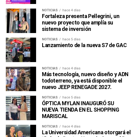
NOTICIAS
hace 4 días
Una publicación compartida por Venus Media (@venusmediaoficial)
Fortaleza presenta Pellegrini, un
nuevo proyecto que amplía su
sistema de inversión
NOTICIAS
hace 5 días
Lanzamiento de la nueva S7 de GAC
NOTICIAS
hace 4 días
Más tecnología, nuevo diseño y ADN
todoterreno, ya está disponible el
nuevo JEEP RENEGADE 2027.
NOTICIAS
hace 5 días
ÓPTICA MYLAN INAUGURÓ SU
NUEVA TIENDA EN EL SHOPPING
MARISCAL
NOTICIAS
hace 4 días
La Universidad Americana otorgará el