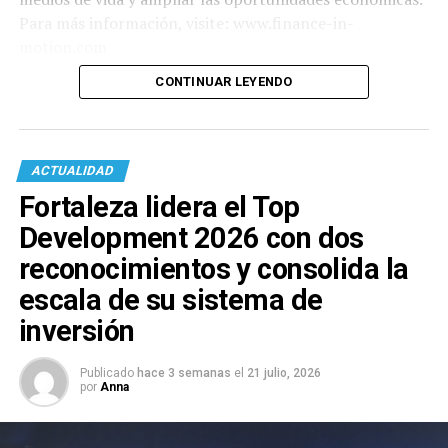
Para más información, visite: www.finance-in-
motion.com
CONTINUAR LEYENDO
ACTUALIDAD
Fortaleza lidera el Top
Development 2026 con dos
reconocimientos y consolida la
escala de su sistema de
inversión
Publicado
hace 3 semanas
el
21 julio, 2026
por
Anna