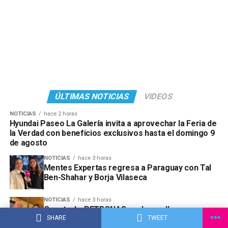
ÚLTIMAS NOTICIAS
VIDEOS
NOTICIAS
hace 2 horas
Hyundai Paseo La Galería invita a aprovechar la Feria de
la Verdad con beneficios exclusivos hasta el domingo 9
de agosto
NOTICIAS
hace 3 horas
Mentes Expertas regresa a Paraguay con Tal
Ben-Shahar y Borja Vilaseca
NOTICIAS
hace 3 horas
Copetrol y PETRONAS vuelven a llevar a sus
SHARE
TWEET
clientes al Gran Premio de São Paulo