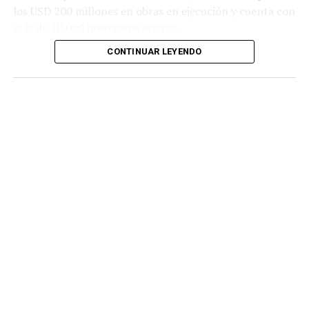
los USD 200 millones en obras en ejecución y cuenta con
más de 10.000 inversores activos.
CONTINUAR LEYENDO