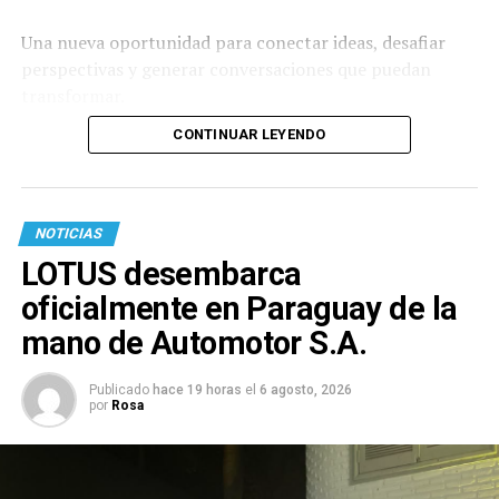
Una nueva oportunidad para conectar ideas, desafiar
perspectivas y generar conversaciones que puedan
transformar.
CONTINUAR LEYENDO
NOTICIAS
LOTUS desembarca
oficialmente en Paraguay de la
mano de Automotor S.A.
Publicado
hace 19 horas
el
6 agosto, 2026
por
Rosa