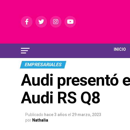
INICIO
EMPRESARIALES
Audi presentó e
Audi RS Q8
Publicado
hace 3 años
el
29 marzo, 2023
por
Nathalia