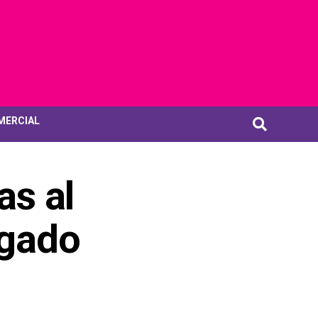
MERCIAL
as al
ogado