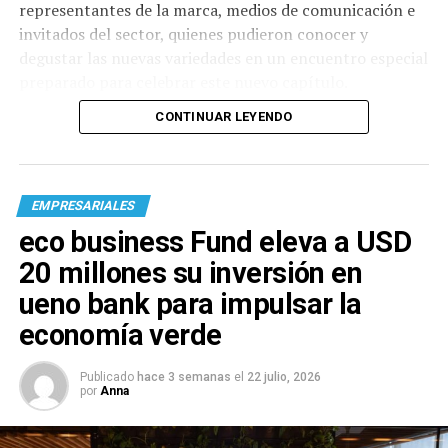
representantes de la marca, medios de comunicación e
invitados del sector, quienes pudieron conocer y
degustar las nuevas variedades en un encuentro especial
preparado para celebrar este nuevo capítulo.
CONTINUAR LEYENDO
EMPRESARIALES
eco business Fund eleva a USD
20 millones su inversión en
ueno bank para impulsar la
economía verde
Publicado
hace 3 semanas
el
22 julio, 2026
por
Anna