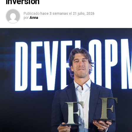
inversión
Publicado
hace 3 semanas
el
21 julio, 2026
por
Anna