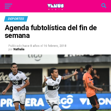
DEPORTES
Agenda fubtolística del fin de
semana
Publicado
hace 8 años
el
16 febrero, 2018
por
Nathalia