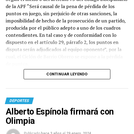
de la APF “Será causal de la pena de pérdida de los
puntos en juego, sin perjuicio de otras sanciones, la
imposibilidad de hecho de la prosecución de un partido,
producida por el público adepto a uno de los cuadros
contendientes. En tal caso y de conformidad con lo
dispuesto en el artículo 29, párrafo 2, los puntos en
disputa serán adjudicados al equipo oponente”, por la
cual, el Ciclón de Barrio Obrero se expone a la pérdida
de puntos.
CONTINUAR LEYENDO
DEPORTES
Alberto Espínola firmará con
Olimpia
Publicado
hace 3 años
el
29 enero, 2024