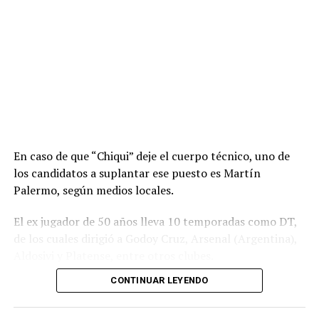
En caso de que “Chiqui” deje el cuerpo técnico, uno de
los candidatos a suplantar ese puesto es Martín
Palermo, según medios locales.
El ex jugador de 50 años lleva 10 temporadas como DT,
de los cuales dirigió a Godoy Cruz, Arsenal (Argentina),
Aldosivi y Platense, entre otros clubes.
CONTINUAR LEYENDO