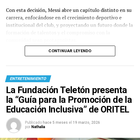
Con esta decisión, Messi abre un capítulo distinto en su
carrera, enfocándose en el crecimiento deportivo e
institucional del club, y proyectando un futuro donde la
formación de talentos y el compromiso con la
comunidad sean protagonistas.
CONTINUAR LEYENDO
ENTRETENIMIENTO
La Fundación Teletón presenta
la “Guía para la Promoción de la
Educación Inclusiva” de ORITEL
Publicado
hace 5 meses
el
19 marzo, 2026
por
Nathalia