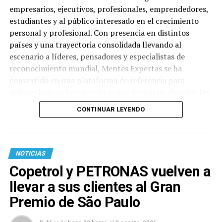
empresarios, ejecutivos, profesionales, emprendedores,
estudiantes y al público interesado en el crecimiento
personal y profesional. Con presencia en distintos
países y una trayectoria consolidada llevando al
escenario a líderes, pensadores y especialistas de
reconocimiento mundial, Mentes Expertas se ha
convertido en una plataforma de referencia para
quienes buscan herramientas que permitan afrontar los
desafíos actuales desde una mirada más consciente,
CONTINUAR LEYENDO
humana e innovadora. La primera conferencia tendrá
lugar el 3 de septiembre, en el CEA (Avda. Itapúa), y
estará a cargo de Tal Ben-Shahar, considerado uno de
los mayores referentes mundiales en psicología positiva
NOTICIAS
y liderazgo del bienestar. Doctor en Psicología y
Copetrol y PETRONAS vuelven a
Filosofía por la Universidad de Harvard, Tal Ben-Shahar
llevar a sus clientes al Gran
alcanzó reconocimiento internacional al impartir
Happiness, una de las asignaturas más populares en la
Premio de São Paulo
historia de esa universidad. Autor de bestsellers como