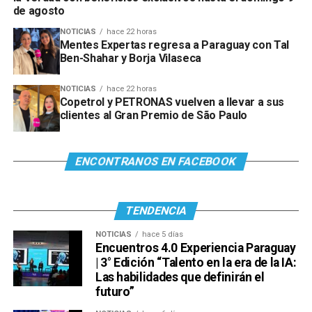
de agosto
NOTICIAS
hace 22 horas
Mentes Expertas regresa a Paraguay con Tal
Ben-Shahar y Borja Vilaseca
NOTICIAS
hace 22 horas
Copetrol y PETRONAS vuelven a llevar a sus
clientes al Gran Premio de São Paulo
Ver esta publicación en Instagram
ENCONTRANOS EN FACEBOOK
TENDENCIA
NOTICIAS
hace 5 días
Encuentros 4.0 Experiencia Paraguay
| 3° Edición “Talento en la era de la IA:
Las habilidades que definirán el
futuro”
Ver esta publicación en Instagram
Una publicación compartida por Venus Media (@venusmediaoficial)