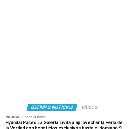
Con esta iniciativa, Copetrol y PETRONAS continúan
acercando beneficios y experiencias exclusivas a sus
clientes, premiando la elección de combustibles y
lubricantes de alta calidad con la posibilidad de vivir una
experiencia inolvidable en uno de los escenarios más
emblemáticos del automovilismo.
Para más información y bases y condiciones, visitar las
redes sociales de @copetrol_py.
ÚLTIMAS NOTICIAS
VIDEOS
NOTICIAS
hace 21 horas
Hyundai Paseo La Galería invita a aprovechar la Feria de
la Verdad con beneficios exclusivos hasta el domingo 9