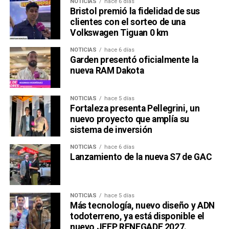
NOTICIAS
hace 6 días
Bristol premió la fidelidad de sus
clientes con el sorteo de una
Volkswagen Tiguan 0 km
NOTICIAS
hace 6 días
Garden presentó oficialmente la
nueva RAM Dakota
NOTICIAS
hace 5 días
Una publicación compartida por Venus Media (@venusmediaoficial)
Fortaleza presenta Pellegrini, un
nuevo proyecto que amplía su
sistema de inversión
NOTICIAS
hace 6 días
Lanzamiento de la nueva S7 de GAC
NOTICIAS
hace 5 días
Más tecnología, nuevo diseño y ADN
todoterreno, ya está disponible el
nuevo JEEP RENEGADE 2027.