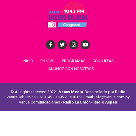
INICIO
EN VIVO
PROGRAMAS
CONSULTAS
ANUNCIE CON NOSOTROS
© All rights reserved 2022 -
Venus Media
. Desarrollado por Radio
Venus Tel: +595 21 610149 - +595 21 610151 Email: info@venus.com.py
Venus Comunicaciones -
Radio La Unión
-
Radio Aspen