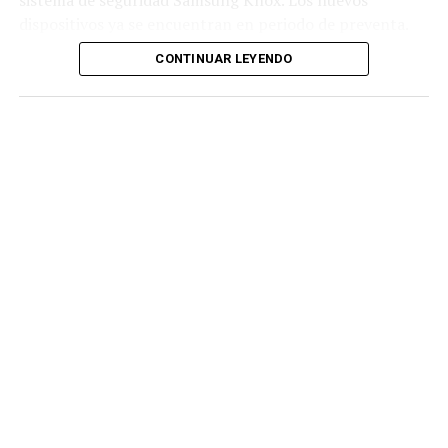
sistema de seguridad Samsung Knox. Los nuevos
dispositivos ya se encuentran en periodo de preventa.
CONTINUAR LEYENDO