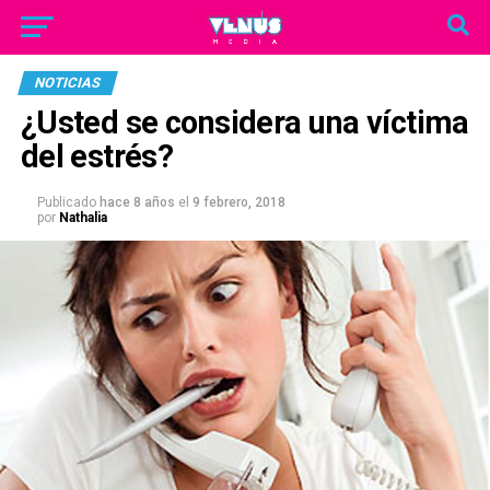
NOTICIAS
¿Usted se considera una víctima
del estrés?
Publicado
hace 8 años
el
9 febrero, 2018
por
Nathalia