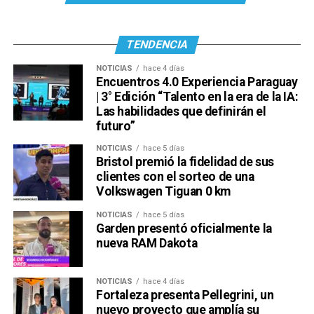
TENDENCIA
NOTICIAS
hace 4 días
Encuentros 4.0 Experiencia Paraguay
| 3° Edición “Talento en la era de la IA:
Las habilidades que definirán el
futuro”
Ver esta publicación en Instagram
NOTICIAS
hace 5 días
Bristol premió la fidelidad de sus
clientes con el sorteo de una
Volkswagen Tiguan 0 km
NOTICIAS
hace 5 días
Garden presentó oficialmente la
nueva RAM Dakota
NOTICIAS
hace 4 días
Una publicación compartida por Venus Media (@venusmediaoficial)
Fortaleza presenta Pellegrini, un
nuevo proyecto que amplía su