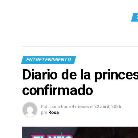
ENTRETENIMIENTO
Diario de la prince
confirmado
Publicado
hace 4 meses
el
22 abril, 2026
por
Rosa