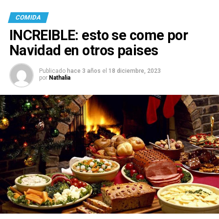
COMIDA
INCREIBLE: esto se come por
Navidad en otros paises
Publicado
hace 3 años
el
18 diciembre, 2023
por
Nathalia