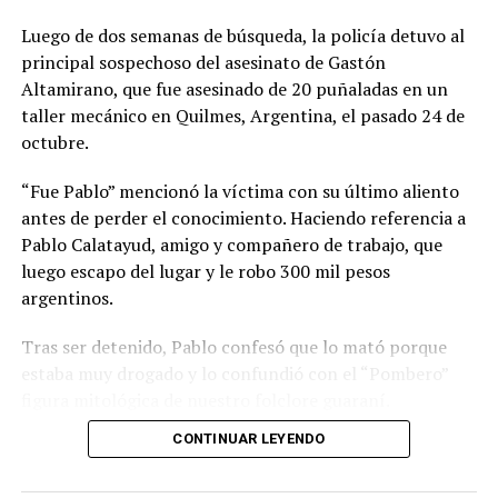
Luego de dos semanas de búsqueda, la policía detuvo al
principal sospechoso del asesinato de Gastón
Altamirano, que fue asesinado de 20 puñaladas en un
taller mecánico en Quilmes, Argentina, el pasado 24 de
octubre.
“Fue Pablo” mencionó la víctima con su último aliento
antes de perder el conocimiento. Haciendo referencia a
Pablo Calatayud, amigo y compañero de trabajo, que
luego escapo del lugar y le robo 300 mil pesos
argentinos.
Tras ser detenido, Pablo confesó que lo mató porque
estaba muy drogado y lo confundió con el “Pombero”
figura mitológica de nuestro folclore guaraní.
CONTINUAR LEYENDO