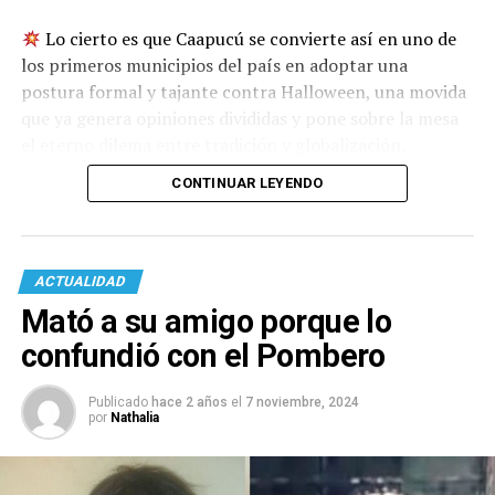
Lo cierto es que Caapucú se convierte así en uno de
los primeros municipios del país en adoptar una
postura formal y tajante contra Halloween, una movida
que ya genera opiniones divididas y pone sobre la mesa
el eterno dilema entre tradición y globalización.
CONTINUAR LEYENDO
ACTUALIDAD
Mató a su amigo porque lo
confundió con el Pombero
Publicado
hace 2 años
el
7 noviembre, 2024
por
Nathalia