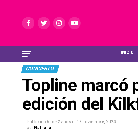
INICIO
CONCIERTO
Topline marcó p
edición del Kil
Publicado
hace 2 años
el
17 noviembre, 2024
por
Nathalia