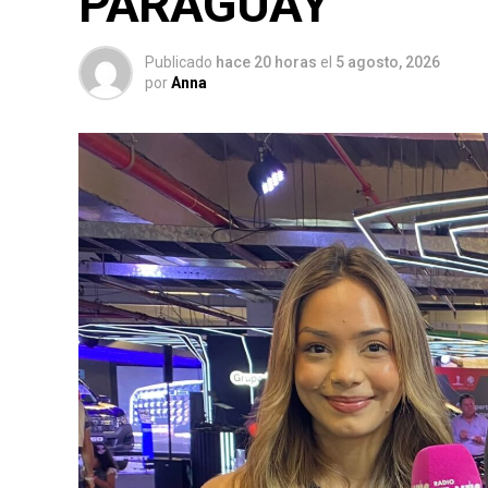
PARAGUAY
Publicado
hace 20 horas
el
5 agosto, 2026
por
Anna