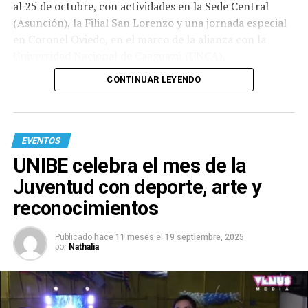
al 25 de octubre, con actividades en la Sede Central
(Asunción), la Filial San Lorenzo y una jornada especial
en Coronel Oviedo, en el marco de la alianza con la
Universidad Nacional de Caaguazú (UNCA).
CONTINUAR LEYENDO
EVENTOS
UNIBE celebra el mes de la
Juventud con deporte, arte y
reconocimientos
Publicado
hace 11 meses
el
19 septiembre, 2025
por
Nathalia