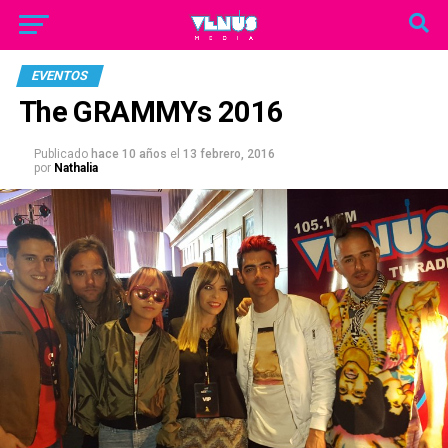
EVENTOS
The GRAMMYs 2016
Publicado
hace 10 años
el
13 febrero, 2016
por
Nathalia