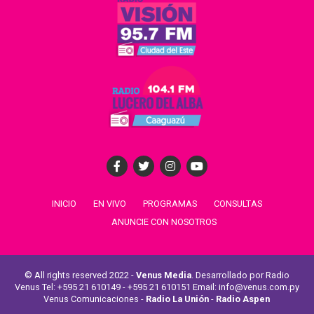
INICIO
EN VIVO
PROGRAMAS
CONSULTAS
ANUNCIE CON NOSOTROS
© All rights reserved 2022 -
Venus Media
. Desarrollado por Radio
Venus Tel: +595 21 610149 - +595 21 610151 Email: info@venus.com.py
Venus Comunicaciones -
Radio La Unión
-
Radio Aspen