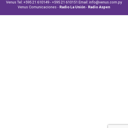
Venus Tel: +595 21 610149 - +595 21 610151 Email: info@venus.com.py
Venus Comunicaciones -
Radio La Unión
-
Radio Aspen