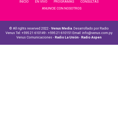
INICIO
EN VIVO
PROGRAMAS
CONSULTAS
ANUNCIE CON NOSOTROS
© All rights reserved 2022 -
Venus Media
. Desarrollado por Radio
Venus Tel: +595 21 610149 - +595 21 610151 Email: info@venus.com.py
Venus Comunicaciones -
Radio La Unión
-
Radio Aspen