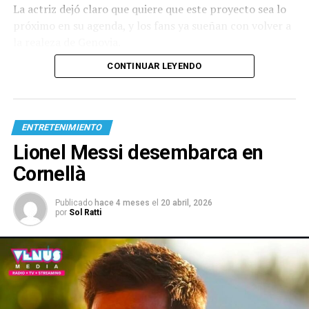
La actriz dejó claro que quiere que este proyecto sea lo
próximo en su agenda, y los fans ya sueñan con volver a
la realeza de Genovia.
CONTINUAR LEYENDO
ENTRETENIMIENTO
Lionel Messi desembarca en
Cornellà
Publicado
hace 4 meses
el
20 abril, 2026
por
Sol Ratti