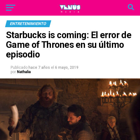
ENTRETENIMIENTO
Starbucks is coming: El error de
Game of Thrones en su último
episodio
Publicado
hace 7 años
el
6 mayo, 2019
por
Nathalia