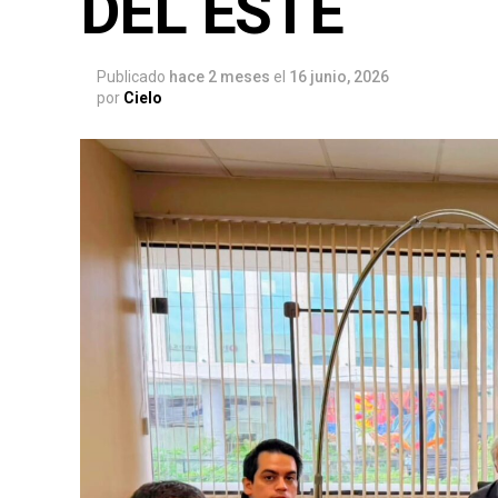
DEL ESTE
Publicado
hace 2 meses
el
16 junio, 2026
por
Cielo