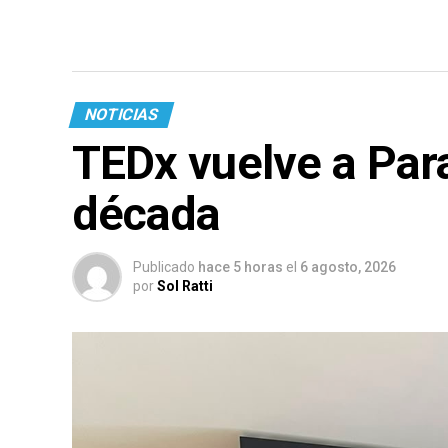
NOTICIAS
TEDx vuelve a Par
década
Publicado
hace 5 horas
el
6 agosto, 2026
por
Sol Ratti