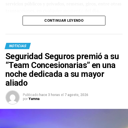
servicios públicos y privados, remesas, giros, entre otras
transacciones, en cualquier momento del día.
CONTINUAR LEYENDO
NOTICIAS
Seguridad Seguros premió a su
“Team Concesionarias” en una
noche dedicada a su mayor
aliado
Publicado
hace 3 horas
el
7 agosto, 2026
por
Yamna