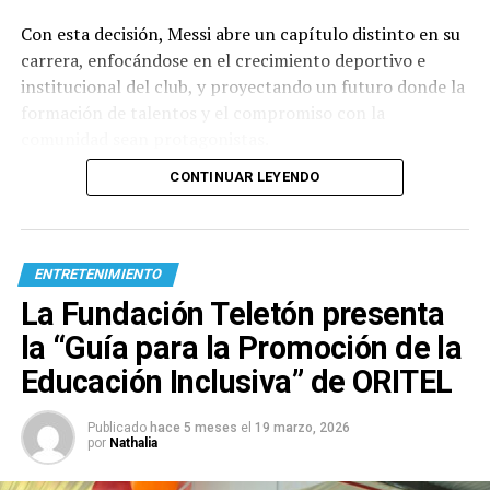
Con esta decisión, Messi abre un capítulo distinto en su
carrera, enfocándose en el crecimiento deportivo e
institucional del club, y proyectando un futuro donde la
formación de talentos y el compromiso con la
comunidad sean protagonistas.
CONTINUAR LEYENDO
ENTRETENIMIENTO
La Fundación Teletón presenta
la “Guía para la Promoción de la
Educación Inclusiva” de ORITEL
Publicado
hace 5 meses
el
19 marzo, 2026
por
Nathalia