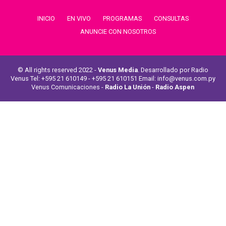
INICIO
EN VIVO
PROGRAMAS
CONSULTAS
ANUNCIE CON NOSOTROS
© All rights reserved 2022 -
Venus Media
. Desarrollado por Radio
Venus Tel: +595 21 610149 - +595 21 610151 Email: info@venus.com.py
Venus Comunicaciones -
Radio La Unión
-
Radio Aspen